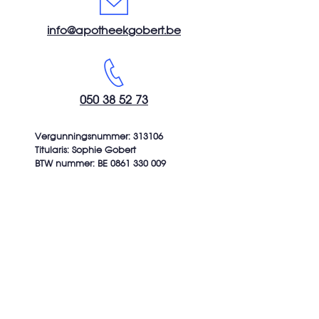
info@apotheekgobert.be
050 38 52 73
Vergunningsnummer: 313106
Titularis: Sophie Gobert
BTW nummer: BE
0861 330 009
Openingsuren
Maandag
08:15 - 12:30 || 13:45 - 18:30
Dinsdag
08:15
- 12:30
|| 13:45
- 18
:30
Woensdag
08:15
- 12:30
|| 13:45
- 18
:30
Donderdag
08:15
- 12:30
|| 13:45
- 18
:30
Vrijdag
08:15
- 12:30
|| 13:45
- 18
:30
Zaterdag
08:30
- 12:30