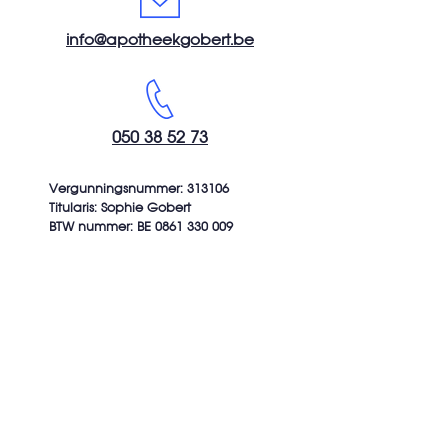
info@apotheekgobert.be
050 38 52 73
Vergunningsnummer: 313106
Titularis: Sophie Gobert
BTW nummer: BE
0861 330 009
Openingsuren
Maandag
08:15 - 12:30 || 13:45 - 18:30
Dinsdag
08:15
- 12:30
|| 13:45
- 18
:30
Woensdag
08:15
- 12:30
|| 13:45
- 18
:30
Donderdag
08:15
- 12:30
|| 13:45
- 18
:30
Vrijdag
08:15
- 12:30
|| 13:45
- 18
:30
Zaterdag
08:30
- 12:30